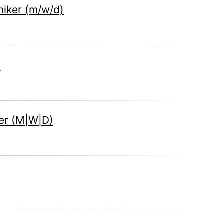
iker (m/w/d)
)
er (M|W|D)