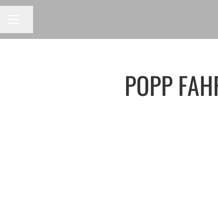
Seite teilen
Karrieremenü
POPP FAH