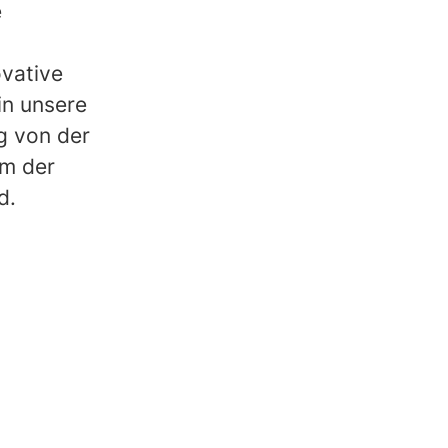
e
ovative
in unsere
g von der
em der
nd.